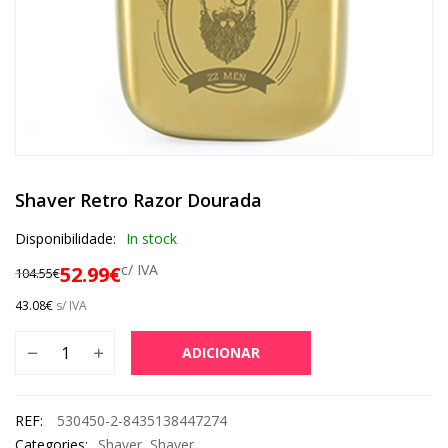
Shaver Retro Razor Dourada
Disponibilidade:
In stock
c/ IVA
52.99
€
104.55
€
43.08
€
s/ IVA
ADICIONAR
REF:
530450-2-8435138447274
Categories:
Shaver
,
Shaver