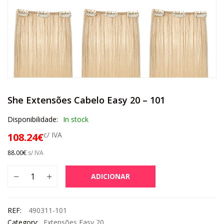
She Extensões Cabelo Easy 20 – 101
Disponibilidade:
In stock
c/ IVA
108.24
€
88.00
€
s/ IVA
ADICIONAR
REF:
490311-101
Category:
Extensões Easy 20