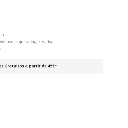
lo
extensoes queratina
,
keratina
o
es Gratuitos a partir de 45€*