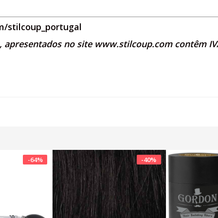
/stilcoup_portugal
s, apresentados no site
www.stilcoup.com
contêm IVA
-
64
%
-
40
%