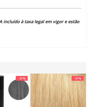
 incluído à taxa legal em vigor e estão
-
31
%
-
31
%