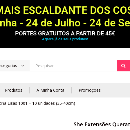
MAIS ESCALDANTE DOS C
ha - 24 de Julho - 24 de S
PORTES GRATUITOS A PARTIR DE 45€
Agarre já os seus produtos!
ategorias
Produtos
A Minha Conta
Promoções
ina Lisas 1001 – 10 unidades (35-40cm)
She Extensões Querati