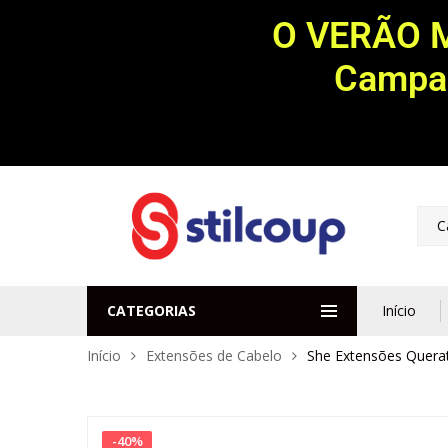
O VERÃO 
Campan
C
CATEGORIAS
Início
Início
Extensões de Cabelo
She Extensões Querat
-
40
%