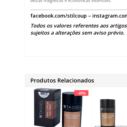
destas magnificas e económicas extensões.
facebook.com/stilcoup
–
instagram.com
Todos os valores referentes aos artigo
sujeitos a alterações sem aviso prévio.
Produtos Relacionados
-
49
%