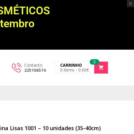
OSMÉTICOS
etembro
0
Contacto:
CARRINHO
0
items -
0.00
€
225106574
na Lisas 1001 – 10 unidades (35-40cm)