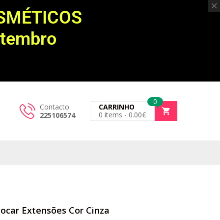
OSMÉTICOS
etembro
0
Contacto:
CARRINHO
0
items -
0.00
€
225106574
locar Extensões Cor Cinza