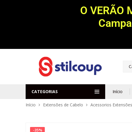
O VERÃO 
Campan
C
CATEGORIAS
Início
Início
Extensões de Cabelo
Acessorios Extensõe
-
35
%