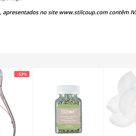
s, apresentados no site
www.stilcoup.com
contêm IVA
-
53
%