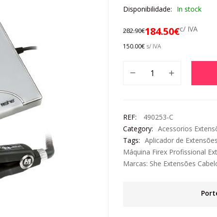
Disponibilidade:
In stock
c/ IVA
184.50
€
282.90
€
150.00
€
s/ IVA
REF:
490253-C
Category:
Acessorios Extens
Tags:
Aplicador de Extensõe
Máquina Firex Profissional E
Marcas:
She Extensões Cabel
Port