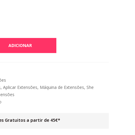
ADICIONAR
ões
s
,
Aplicar Extensões
,
Máquina de Extensões
,
She
xtensões
o
es Gratuitos a partir de 45€*