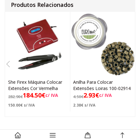
Produtos Relacionados
She Firex Máquina Colocar
Anilha Para Colocar
Extensões Cor Vermelha
Extensões Loiras 100-02914
184.50
€
2.93
€
c/ IVA
c/ IVA
282.90
€
4.50
€
150.00
€
s/ IVA
2.38
€
s/ IVA