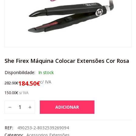
She Firex Máquina Colocar Extensões Cor Rosa
Disponibilidade:
In stock
c/ IVA
184.50
€
282.90
€
150.00
€
s/ IVA
ADICIONAR
REF:
490253-2-8032539269094
Category:
Acessorios Extensões