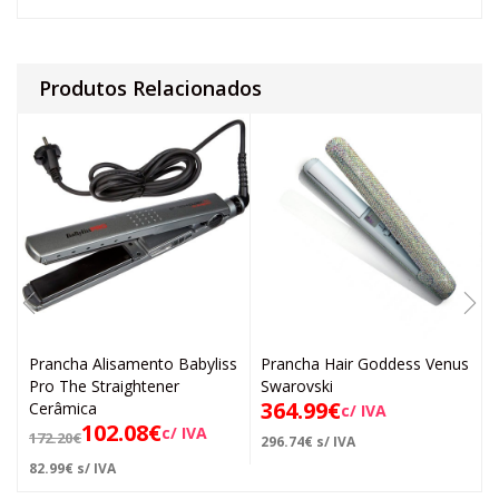
Produtos Relacionados
Prancha Alisamento Babyliss
Prancha Hair Goddess Venus
Pro The Straightener
Swarovski
364.99
€
Cerâmica
c/ IVA
102.08
€
c/ IVA
172.20
€
296.74
€
s/ IVA
82.99
€
s/ IVA