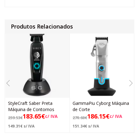
Produtos Relacionados
StyleCraft Saber Preta
GammaPiu Cyborg Máquina
Máquina de Contornos
de Corte
183.65
€
186.15
€
c/ IVA
c/ IVA
259.53
€
270.60
€
149.31
€
s/ IVA
151.34
€
s/ IVA