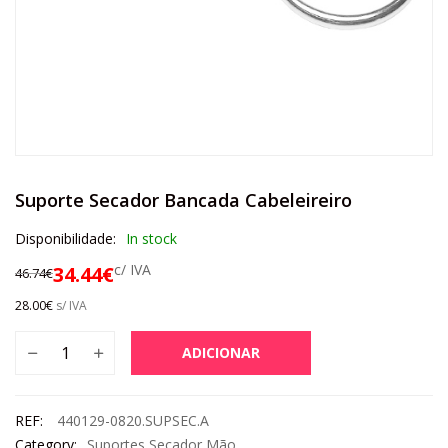
Suporte Secador Bancada Cabeleireiro
Disponibilidade:
In stock
c/ IVA
34.44
€
46.74
€
28.00
€
s/ IVA
ADICIONAR
REF:
440129-0820.SUPSEC.A
Category:
Suportes Secador Mão