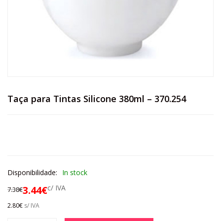
Taça para Tintas Silicone 380ml – 370.254
Disponibilidade:
In stock
c/ IVA
3.44
€
7.38
€
2.80
€
s/ IVA