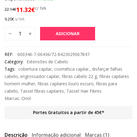
c/ IVA
11.32
€
22.14
€
9.20
€
s/ IVA
ADICIONAR
REF:
600346-7-06436/72-8423029067847
Category:
Extensões de Cabelo
Tags:
cobertura capilar
,
cosmética capilar.
,
disfarçar falhas
cabelo
,
engrossador capilar
,
fibras cabelo 22 g
,
fibras capilares
homem mulher
,
fibras capilares louro escuro
,
fibras para
cabelo
,
Tassel fibras capilares
,
Tassel Hair Fibres
Marcas:
Oriol
Portes Gratuitos a partir de 45€*
Descrição
Informação adicional
Marcas (1)