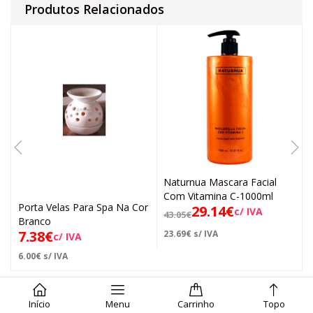
Produtos Relacionados
Naturnua Mascara Facial
Com Vitamina C-1000ml
Porta Velas Para Spa Na Cor
29.14
€
c/ IVA
43.05
€
Branco
7.38
€
23.69
€
s/ IVA
c/ IVA
6.00
€
s/ IVA
Início
Menu
Carrinho
Topo