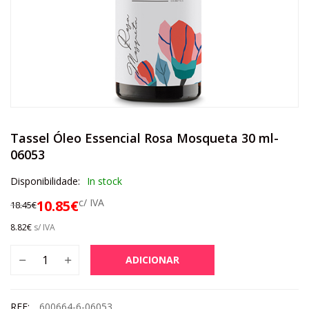
Tassel Óleo Essencial Rosa Mosqueta 30 ml-
06053
Disponibilidade:
In stock
c/ IVA
10.85
€
18.45
€
8.82
€
s/ IVA
ADICIONAR
REF:
600664-6-06053