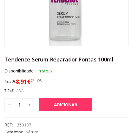
Tendence Serum Reparador Pontas 100ml
Disponibilidade:
In stock
c/ IVA
8.91
€
12.30
€
7.24
€
s/ IVA
ADICIONAR
REF:
350107
Category:
Sérum