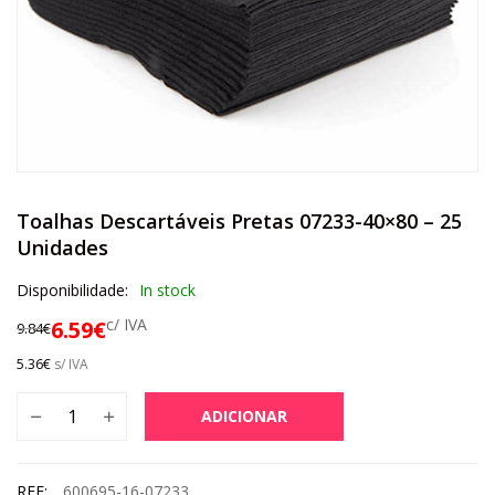
Toalhas Descartáveis Pretas 07233-40×80 – 25
Unidades
Disponibilidade:
In stock
c/ IVA
6.59
€
9.84
€
5.36
€
s/ IVA
ADICIONAR
REF:
600695-16-07233