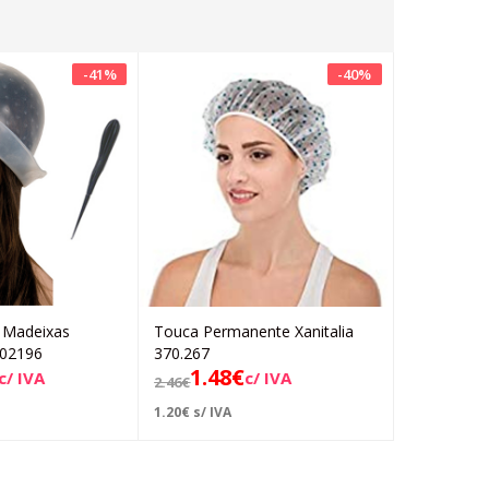
-
41
%
-
40
%
 Madeixas
Touca Permanente Xanitalia
Touca Para
Ler mais
Adicionar
 02196
370.267
Profissiona
1.48
€
8.6
c/ IVA
c/ IVA
2.46
€
12.30
€
1.20
€
s/ IVA
7.03
€
s/ IVA