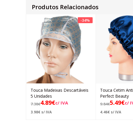
Produtos Relacionados
-
34
%
Touca Madeixas Descartáveis
Touca Cetim Anti 
Adicionar
Ad
5 Unidades
Perfect Beauty
4.89
€
5.49
€
c/ IVA
c/ 
7.38
€
9.84
€
3.98
€
s/ IVA
4.46
€
s/ IVA