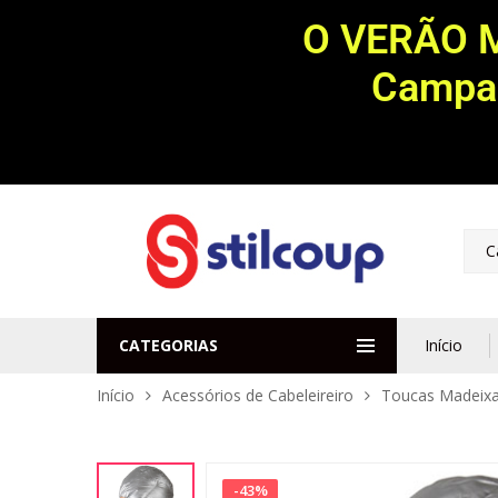
O VERÃO 
Campan
C
CATEGORIAS
Início
Início
Acessórios de Cabeleireiro
Toucas Madeixa
-
43
%