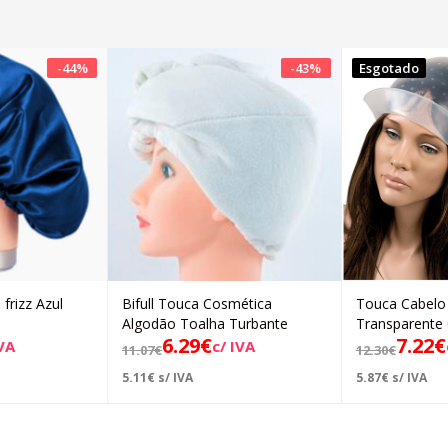
-
44
%
-
43
%
Esgotado
frizz Azul
Bifull Touca Cosmética
Touca Cabelo
icionar
Adicionar
Algodão Toalha Turbante
Transparente
6.29
€
7.22
€
IVA
c/ IVA
11.07
€
12.30
€
5.11
€
s/ IVA
5.87
€
s/ IVA