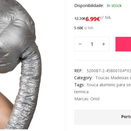
Disponibilidade:
In stock
c/ IVA
6.99
€
12.30
€
5.68
€
s/ IVA
REF:
520087-2-45800104*0
Category:
Toucas Madeixas 
Tags:
touca aluminio para se
termica
Marcas:
Oriol
Port