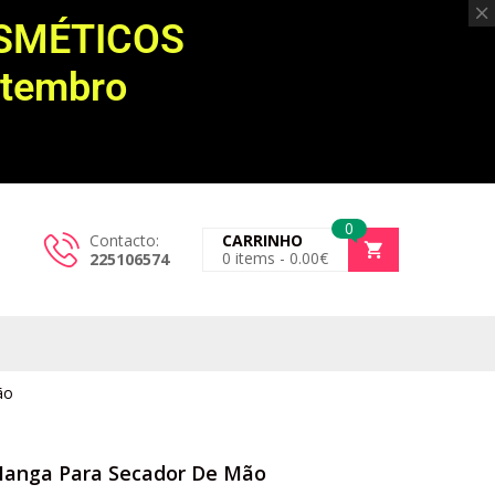
OSMÉTICOS
etembro
0
Contacto:
CARRINHO
0
items -
0.00
€
225106574
ão
anga Para Secador De Mão