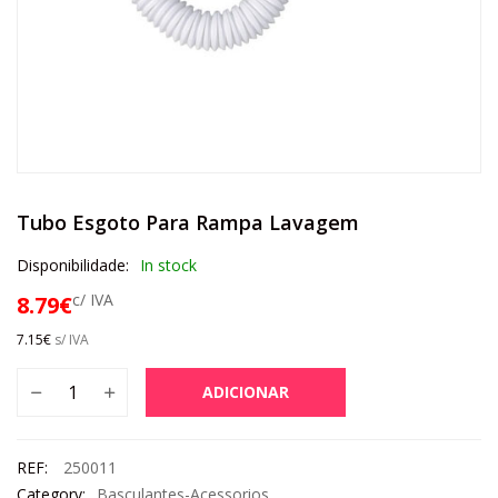
Tubo Esgoto Para Rampa Lavagem
Disponibilidade:
In stock
c/ IVA
8.79
€
7.15
€
s/ IVA
ADICIONAR
REF:
250011
Category:
Basculantes-Acessorios