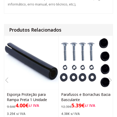
informático, erro manual, erro técnico, etc.),
Produtos Relacionados
Esponja Proteção para
Parafusos e Borrachas Bacia
Rampa Preta 1 Unidade
Basculante
4.00
€
5.39
€
c/ IVA
c/ IVA
9.84
€
12.30
€
3.25
€
s/ IVA
4.38
€
s/ IVA