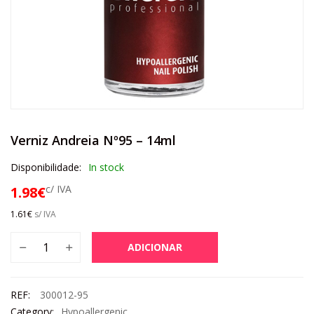
Verniz Andreia Nº95 – 14ml
Disponibilidade:
In stock
c/ IVA
1.98
€
1.61
€
s/ IVA
ADICIONAR
REF:
300012-95
Category:
Hypoallergenic