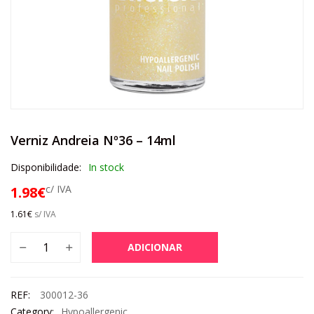
Verniz Andreia Nº36 – 14ml
Disponibilidade:
In stock
c/ IVA
1.98
€
1.61
€
s/ IVA
ADICIONAR
REF:
300012-36
Category:
Hypoallergenic