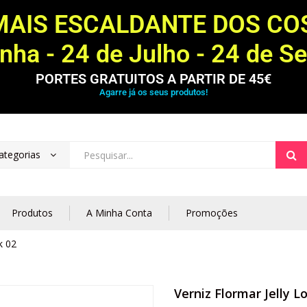
MAIS ESCALDANTE DOS C
ha - 24 de Julho - 24 de S
PORTES GRATUITOS A PARTIR DE 45€
Agarre já os seus produtos!
ategorias
Produtos
A Minha Conta
Promoções
k 02
Verniz Flormar Jelly L