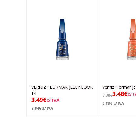
VERNIZ FLORMAR JELLY LOOK
Verniz Flormar Je
Adicionar
Ad
3.48
€
14
c/ 
7.38
€
3.49
€
c/ IVA
2.83
€
s/ IVA
2.84
€
s/ IVA