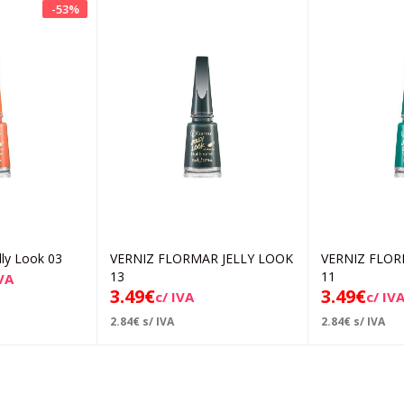
-
53
%
lly Look 03
VERNIZ FLORMAR JELLY LOOK
VERNIZ FLOR
icionar
Adicionar
13
11
IVA
3.49
€
3.49
€
c/ IVA
c/ IV
2.84
€
s/ IVA
2.84
€
s/ IVA