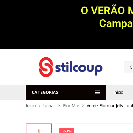
O VERÃO 
Campan
C
CATEGORIAS
Início
Início
Unhas
Flor Mar
Verniz Flormar Jelly Loo
-
53
%