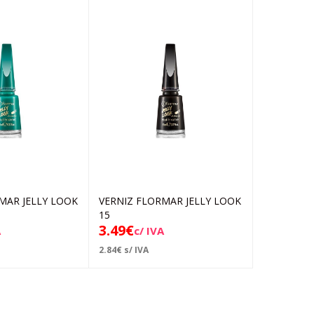
MAR JELLY LOOK
VERNIZ FLORMAR JELLY LOOK
VERNIZ F
Adicionar
Adicionar
15
10
3.49
€
3.49
€
A
c/ IVA
c/ 
2.84
€
s/ IVA
2.84
€
s/ IVA