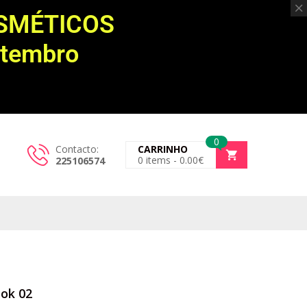
OSMÉTICOS
etembro
0
Contacto:
CARRINHO
0
items -
0.00
€
225106574
ook 02