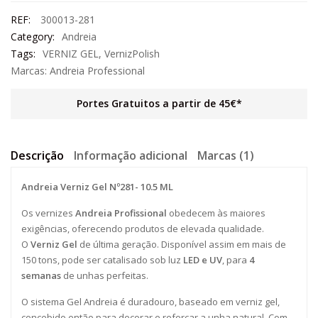
REF:
300013-281
Category:
Andreia
Tags:
VERNIZ GEL
,
VernizPolish
Marcas:
Andreia Professional
Portes Gratuitos a partir de 45€*
Descrição
Informação adicional
Marcas (1)
Andreia Verniz Gel Nº281- 10.5 ML
Os vernizes
Andreia Profissional
obedecem às maiores
exigências, oferecendo produtos de elevada qualidade.
O
Verniz Gel
de última geração. Disponível assim em mais de
150 tons, pode ser catalisado sob luz
LED e UV
, para
4
semanas
de unhas perfeitas.
O sistema Gel Andreia é duradouro, baseado em verniz gel,
concebido então para decorar e reforçar a unha natural. Com