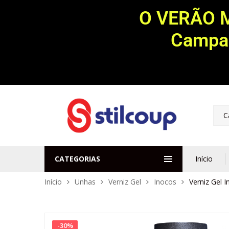
O VERÃO 
Campan
C
CATEGORIAS
Início
Início
Unhas
Verniz Gel
Inocos
Verniz Gel 
-
30
%