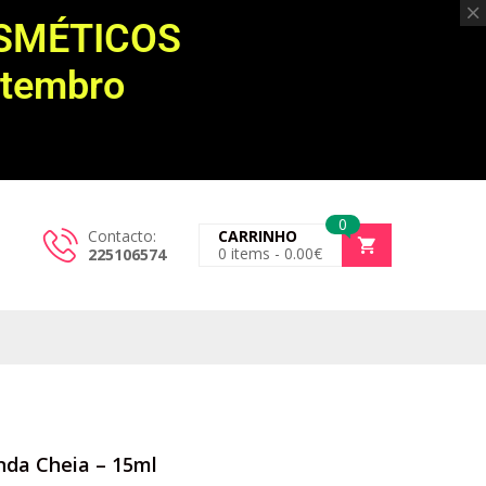
OSMÉTICOS
etembro
0
Contacto:
CARRINHO
0
items -
0.00
€
225106574
nda Cheia – 15ml