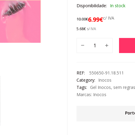
Disponibilidade:
In stock
c/ IVA
6.99
€
10.00
€
5.68
€
s/ IVA
REF:
550650-91.18.511
Category:
Inocos
Tags:
Gel Inocos
,
sem regra
Marcas:
Inocos
Port