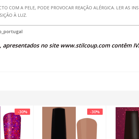
CTO COM A PELE, PODE PROVOCAR REAÇÃO ALÉRGICA. LER AS I
IÇÃO À LUZ.
p_portugal
s, apresentados no site
www.stilcoup.com
contêm IVA
-
30
%
-
30
%