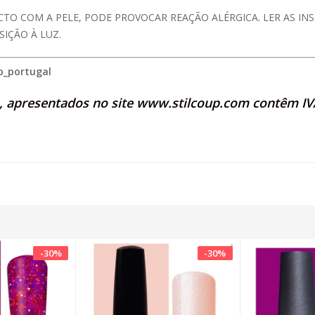
CTO COM A PELE, PODE PROVOCAR REAÇÃO ALÉRGICA. LER AS I
IÇÃO À LUZ.
p_portugal
s, apresentados no site
www.stilcoup.com
contêm IVA
-
30
%
-
30
%