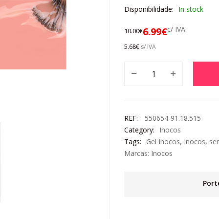
Disponibilidade:
In stock
c/ IVA
6.99
€
10.00
€
5.68
€
s/ IVA
REF:
550654-91.18.515
Category:
Inocos
Tags:
Gel Inocos
,
Inocos
,
se
Marcas:
Inocos
Port