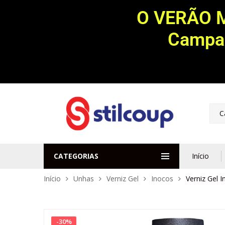
O VERÃO 
Campan
C
CATEGORIAS
Início
Início
Unhas
Verniz Gel
Inocos
Verniz Gel 
-
30
%