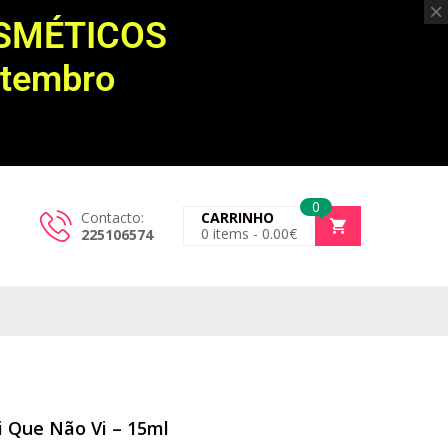
OSMÉTICOS
etembro
0
Contacto:
CARRINHO
0
items -
0.00
€
225106574
gi Que Não Vi – 15ml