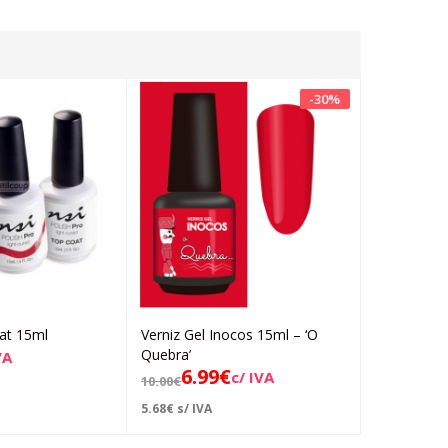
-
30
%
at 15ml
Verniz Gel Inocos 15ml – ‘O
Verniz Gel 
Adicionar
Adicionar
Quebra’
Top Coat M
VA
6.99
€
5.12
c/ IVA
10.00
€
7.87
€
5.68
€
s/ IVA
4.16
€
s/ IVA