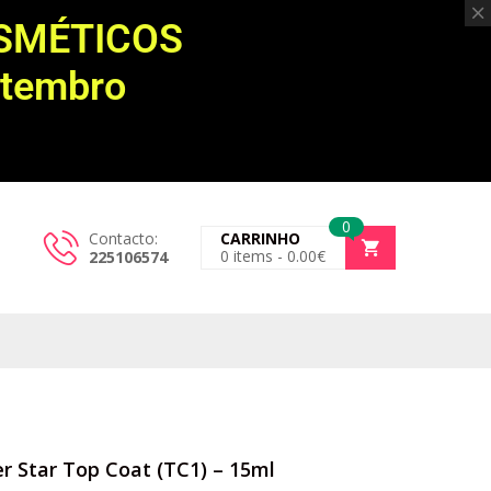
OSMÉTICOS
etembro
0
Contacto:
CARRINHO
0
items -
0.00
€
225106574
er Star Top Coat (TC1) – 15ml