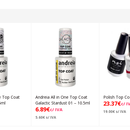
ne Top Coat
Andreia All in One Top Coat
Polish Top Co
icionar
Adicionar
23.37
€
5ml
Galactic Stardust 01 – 10.5ml
c/ I
6.89
€
c/ IVA
19.00
€
s/ IVA
5.60
€
s/ IVA