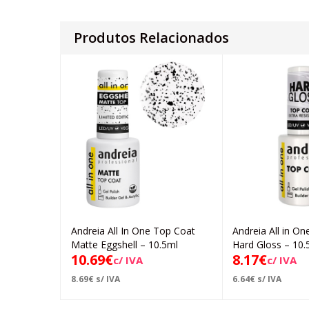
Produtos Relacionados
Andreia All In One Top Coat
Andreia All in O
Adicionar
Ad
Matte Eggshell – 10.5ml
Hard Gloss – 10.
10.69
€
8.17
€
c/ IVA
c/ IVA
8.69
€
s/ IVA
6.64
€
s/ IVA