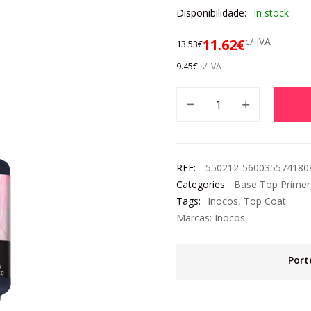
Disponibilidade:
In stock
c/ IVA
11.62
€
13.53
€
9.45
€
s/ IVA
REF:
550212-5600355741808
Categories:
Base Top Primer
Tags:
Inocos
,
Top Coat
Marcas:
Inocos
Port