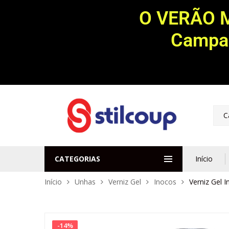
O VERÃO 
Campan
C
CATEGORIAS
Início
Início
Unhas
Verniz Gel
Inocos
Verniz Gel 
-
14
%