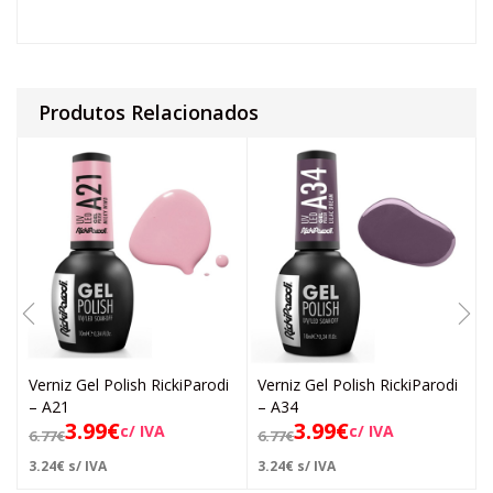
Produtos Relacionados
Verniz Gel Polish RickiParodi
Verniz Gel Polish RickiParodi
– A21
– A34
3.99
€
3.99
€
c/ IVA
c/ IVA
6.77
€
6.77
€
3.24
€
s/ IVA
3.24
€
s/ IVA