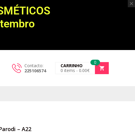
OSMÉTICOS
etembro
0
Contacto:
CARRINHO
0
items -
0.00
€
225106574
iParodi – A22