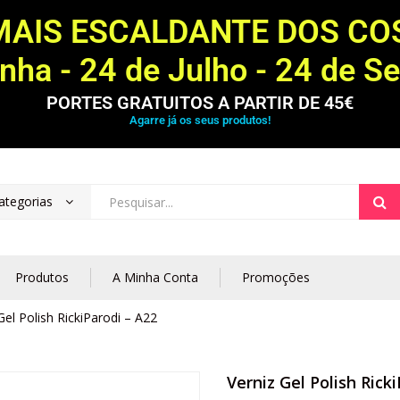
MAIS ESCALDANTE DOS C
ha - 24 de Julho - 24 de S
PORTES GRATUITOS A PARTIR DE 45€
Agarre já os seus produtos!
ategorias
Produtos
A Minha Conta
Promoções
Gel Polish RickiParodi – A22
Verniz Gel Polish Rick