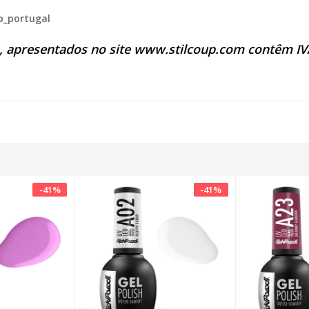
p_portugal
s, apresentados no site
www.stilcoup.com
contêm IVA
-
41
%
-
41
%