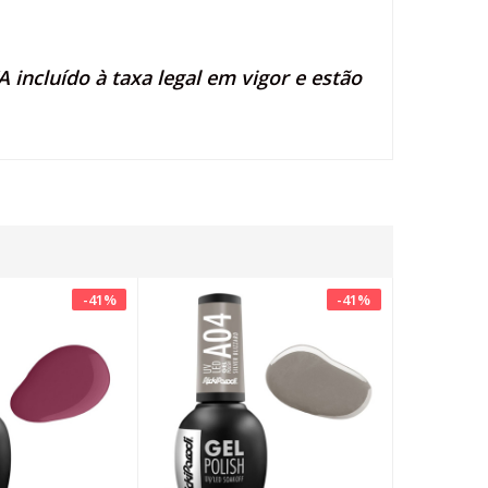
 incluído à taxa legal em vigor e estão
-
41
%
-
41
%