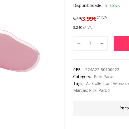
Disponibilidade:
In stock
c/ IVA
3.99
€
6.77
€
3.24
€
s/ IVA
REF:
524A22-80100022
Category:
Ricki Parodi
Tags:
Air Collection
,
Verniz d
Marcas:
Ricki Parodi
Port