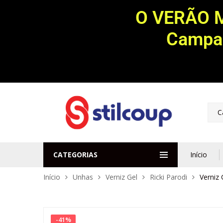
O VERÃO 
Campan
C
CATEGORIAS
Início
Início
Unhas
Verniz Gel
Ricki Parodi
Verniz 
-
41
%