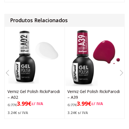
Produtos Relacionados
Verniz Gel Polish RickiParodi
Verniz Gel Polish RickiParodi
– A02
– A39
3.99
€
3.99
€
c/ IVA
c/ IVA
6.77
€
6.77
€
3.24
€
s/ IVA
3.24
€
s/ IVA