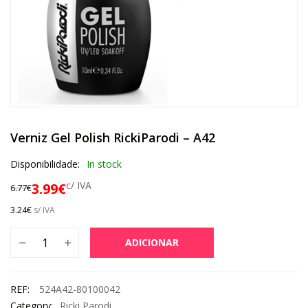
Verniz Gel Polish RickiParodi – A42
Disponibilidade:
In stock
c/ IVA
3.99
€
6.77
€
3.24
€
s/ IVA
ADICIONAR
REF:
524A42-80100042
Category:
Ricki Parodi