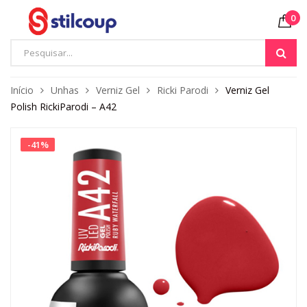
0
Início
Unhas
Verniz Gel
Ricki Parodi
Verniz Gel
Polish RickiParodi – A42
-
41
%