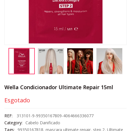
Wella Condicionador Ultimate Repair 15ml
Esgotado
REF:
313101-9-99350167809-4064666336077
Category:
Cabelo Danificado
Tags:
99350167818
,
mascara ultimate repair
,
step 2
,
Ultimate