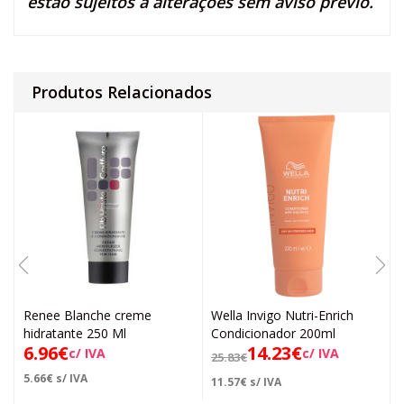
estão sujeitos a alterações sem aviso prévio.
Produtos Relacionados
Renee Blanche creme
Wella Invigo Nutri-Enrich
hidratante 250 Ml
Condicionador 200ml
6.96
€
14.23
€
c/ IVA
c/ IVA
25.83
€
5.66
€
s/ IVA
11.57
€
s/ IVA