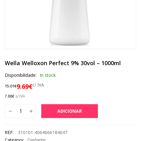
Wella Welloxon Perfect 9% 30vol – 1000ml
Disponibilidade:
In stock
c/ IVA
9.69
€
15.01
€
7.88
€
s/ IVA
ADICIONAR
REF:
310101-4064666184647
Category:
Oxidante