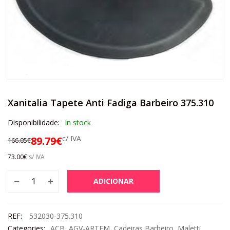
Xanitalia Tapete Anti Fadiga Barbeiro 375.310
Disponibilidade:
In stock
c/ IVA
89.79
€
166.05
€
73.00
€
s/ IVA
ADICIONAR
REF:
532030-375.310
Categories:
ACB
,
AGV-ARTEM
,
Cadeiras Barbeiro
,
Maletti
,