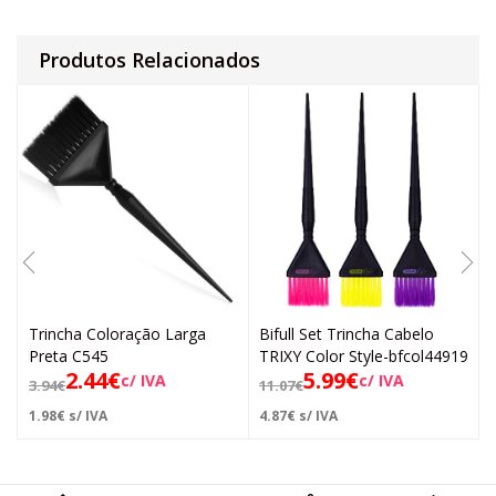
Produtos Relacionados
Trincha Coloração Larga
Bifull Set Trincha Cabelo
Preta C545
TRIXY Color Style-bfcol44919
2.44
€
5.99
€
c/ IVA
c/ IVA
3.94
€
11.07
€
1.98
€
s/ IVA
4.87
€
s/ IVA