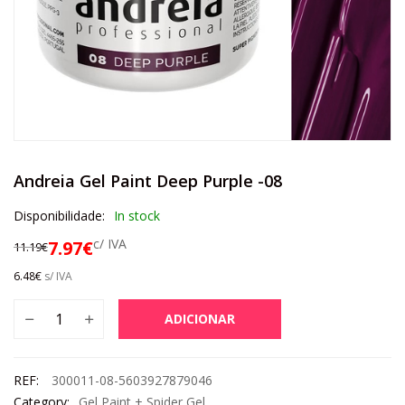
Andreia Gel Paint Deep Purple -08
Disponibilidade:
In stock
c/ IVA
7.97
€
11.19
€
6.48
€
s/ IVA
ADICIONAR
REF:
300011-08-5603927879046
Category:
Gel Paint + Spider Gel