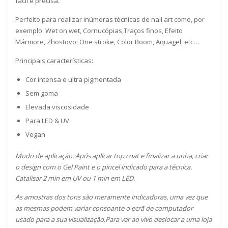
fácil e precisa.
Perfeito para realizar inúmeras técnicas de nail art como, por
exemplo: Wet on wet, Cornucópias,Traços finos, Efeito
Mármore, Zhostovo, One stroke, Color Boom, Aquagel, etc…
Principais características:
Cor intensa e ultra pigmentada
Sem goma
Elevada viscosidade
Para LED & UV
Vegan
Modo de aplicação: Após aplicar top coat e finalizar a unha, criar
o design com o Gel Paint e o pincel indicado para a técnica.
Catalisar 2 min em UV ou 1 min em LED.
As amostras dos tons são meramente indicadoras, uma vez que
as mesmas podem variar consoante o ecrã de computador
usado para a sua visualização.Para ver ao vivo deslocar a uma loja