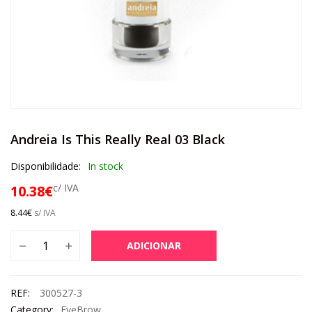
Andreia Is This Really Real 03 Black
Disponibilidade:
In stock
c/ IVA
10.38
€
8.44
€
s/ IVA
ADICIONAR
REF:
300527-3
Category:
EyeBrow