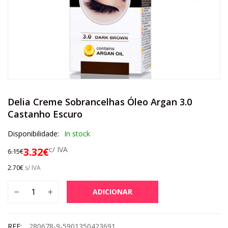
Delia Creme Sobrancelhas Óleo Argan 3.0
Castanho Escuro
Disponibilidade:
In stock
c/ IVA
3.32
€
6.15
€
2.70
€
s/ IVA
ADICIONAR
REF:
280678-9-5901350423691