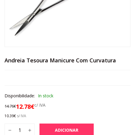
Andreia Tesoura Manicure Com Curvatura
Disponibilidade:
In stock
c/ IVA
12.78
€
14.76
€
10.39
€
s/ IVA
ADICIONAR