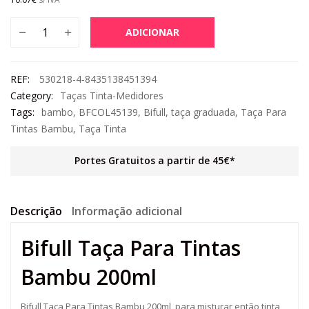
ADICIONAR
REF:
530218-4-8435138451394
Category:
Taças Tinta-Medidores
Tags:
bambo
,
BFCOL45139
,
Bifull
,
taça graduada
,
Taça Para
Tintas Bambu
,
Taça Tinta
Portes Gratuitos a partir de 45€*
Descrição
Informação adicional
Bifull Taça Para Tintas
Bambu 200ml
Bifull Taça Para Tintas Bambu 200ml ,para misturar então tinta