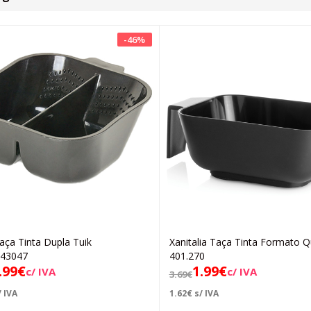
-
46
%
Taça Tinta Dupla Tuik
Xanitalia Taça Tinta Formato 
Adicionar
Adicionar
43047
401.270
.99
€
1.99
€
c/ IVA
c/ IVA
3.69
€
 IVA
1.62
€
s/ IVA