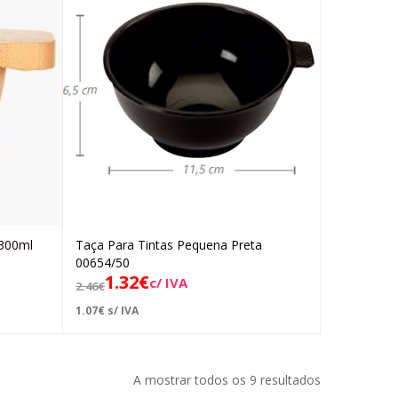
 300ml
Taça Para Tintas Pequena Preta
Adicionar
00654/50
1.32
€
c/ IVA
2.46
€
1.07
€
s/ IVA
A mostrar todos os 9 resultados