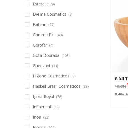
Esteta
(179)
Eveline Cosmetics
(9)
Exitenn
(17)
Gamma Piu
(48)
Gerofar
(4)
Gota Dourada
(103)
Guenzani
(31)
H.Zone Cosmeticos
(3)
Bifull
Haskell Brasil Cosméticos
(33)
19.68
€
9.40
€
s/
Igora Royal
(76)
Infiniment
(11)
Inoa
(92)
Inocos
(622)