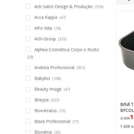
Acb Salon Design & Produção
(376)
Acca Kappa
(47)
Afro Vida
(18)
AGV-Group
(233)
Alphea Cosmética Corpo e Rosto
(28)
Andreia Professional
(953)
Babyliss
(108)
Beauty Image
(47)
Bheyse
(223)
Bifull 
BFCOL
Bioextratus
(16)
1
3.69
€
Black Professional
(71)
1.62
€
s/
Blondme
(35)