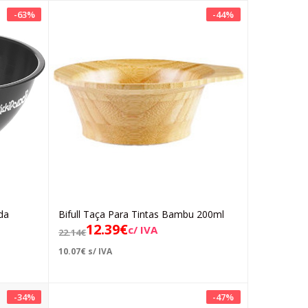
-
63
%
-
44
%
da
Bifull Taça Para Tintas Bambu 200ml
Adicionar
12.39
€
c/ IVA
22.14
€
10.07
€
s/ IVA
-
34
%
-
47
%