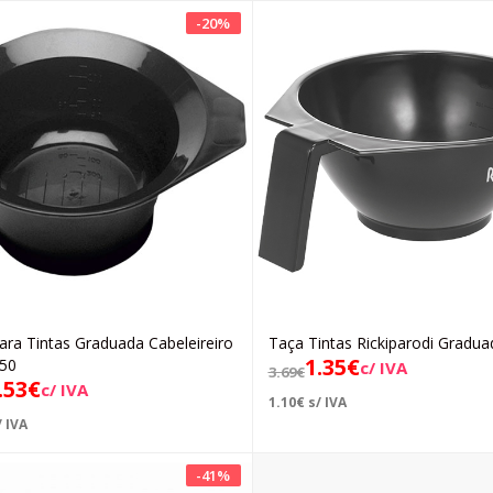
-
20
%
ara Tintas Graduada Cabeleireiro
Taça Tintas Rickiparodi Gradua
Adicionar
Adicionar
1.35
€
50
c/ IVA
3.69
€
.53
€
c/ IVA
1.10
€
s/ IVA
 IVA
-
41
%