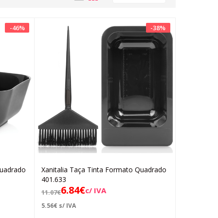
-
46
%
-
38
%
Quadrado
Xanitalia Taça Tinta Formato Quadrado
Adicionar
401.633
6.84
€
c/ IVA
11.07
€
5.56
€
s/ IVA