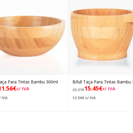
 Taça Para Tintas Bambu 300ml
Bifull Taça Para Tintas Bambu
Adicionar
Adicionar
11.56
€
15.45
€
c/ IVA
c/ IVA
23.37
€
 IVA
12.56
€
s/ IVA