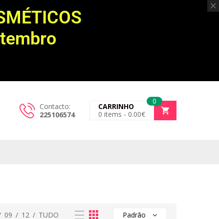
OSMÉTICOS
etembro
0
Contacto:
CARRINHO
0
items -
0.00
€
225106574
/
09
/
12
/
TUDO
Padrão