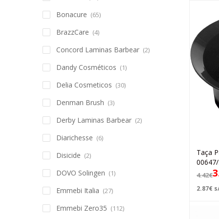
Bonacure
(65)
BrazzCare
(4)
Concord Laminas Barbear
(2)
Dandy Cosméticos
(1)
Delia Cosmeticos
(30)
Denman Brush
(3)
Derby Laminas Barbear
(2)
Diarichesse
(6)
Taça P
Disicide
(2)
00647/
3
DOVO Solingen
(1)
4.42
€
2.87
€
s/
Emmebi Italia
(27)
Emmebi Zero35
(112)