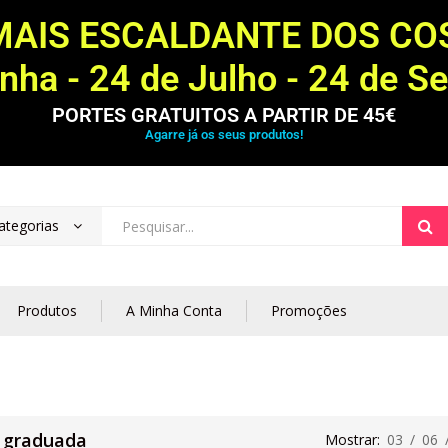
MAIS ESCALDANTE DOS C
ha - 24 de Julho - 24 de S
PORTES GRATUITOS A PARTIR DE 45€
Agarre já os seus produtos!
ategorias
Produtos
A Minha Conta
Promoções
 graduada
Mostrar:
03
/
06