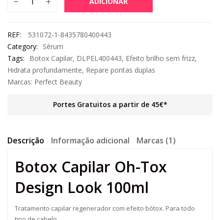
ADICIONAR
REF:
531072-1-8435780400443
Category:
Sérum
Tags:
Botox Capilar
,
DLPEL400443
,
Efeito brilho sem frizz
,
Hidrata profundamente
,
Repare pontas duplas
Marcas:
Perfect Beauty
Portes Gratuitos a partir de 45€*
Descrição
Informação adicional
Marcas (1)
Botox Capilar Oh-Tox
Design Look 100ml
Tratamento capilar regenerador com efeito bótox. Para todo
tipo de cabelo.