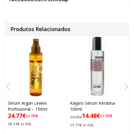
Produtos Relacionados
Serum Argan Lewex
Kaypro Sérum Keratina
Profissional – 150ml
100ml
24.77
€
14.48
€
c/ IVA
c/ IVA
24.60
€
20.14
€
s/ IVA
11.77
€
s/ IVA