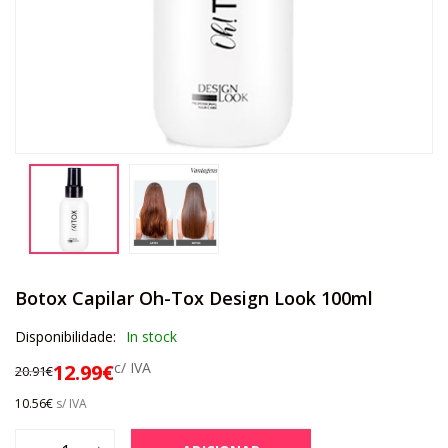
Botox Capilar Oh-Tox Design Look 100ml
Disponibilidade:
In stock
c/ IVA
12.99
€
20.91
€
10.56
€
s/ IVA