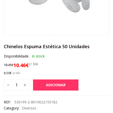
Chinelos Espuma Estética 50 Unidades
Disponibilidade:
In stock
c/ IVA
10.46
€
18.45
€
8.50
€
s/ IVA
ADICIONAR
REF:
530199-2-8019622155182
Category:
Diversos