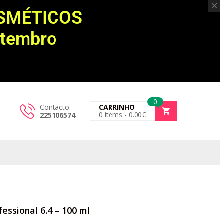
OSMÉTICOS
etembro
0
Contacto:
CARRINHO
0
items -
0.00
€
225106574
essional 6.4 – 100 ml