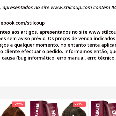
s, apresentados no site
www.stilcoup.com
contêm IVA
cebook.com/stilcoup
entes aos artigos, apresentados no site www.stilco
ções sem aviso prévio. Os preços de venda indicados 
preços a qualquer momento, no entanto tenta aplica
 cliente efectuar o pedido. Informamos então, que
ausa (bug informático, erro manual, erro técnico, 
-
22
%
-
22
%