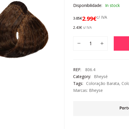
Disponibilidade:
In stock
c/ IVA
2.99
€
3.85
€
2.43
€
s/ IVA
REF:
806.4
Category:
Bheysé
Tags:
Coloração Barata
,
Col
Marcas:
Bheyse
Port