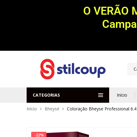
O VERÃO 
Campan
C
CATEGORIAS
Início
Início
Bheysé
Coloração Bheyse Professional 6.4
-
22
%