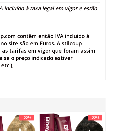
 incluído à taxa legal em vigor e estão
up.com contêm então IVA incluido à
no site são em Euros. A stilcoup
r as tarifas em vigor que foram assim
 se o preço indicado estiver
etc.),
-
22
%
-
22
%