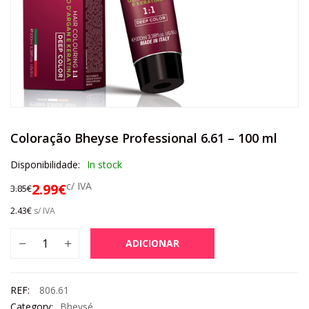
Coloração Bheyse Professional 6.61 – 100 ml
Disponibilidade:
In stock
c/ IVA
2.99
€
3.85
€
2.43
€
s/ IVA
ADICIONAR
REF:
806.61
Category:
Bheysé