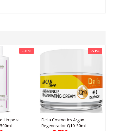
-
31
%
-
53
%
de Limpeza
Delia Cosmetics Argan
Levissime 
Adicionar
Adicionar
 500ml
Regenerador Q10-50ml
Hidratante