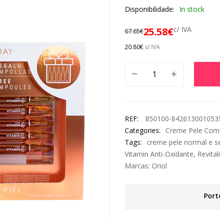
Disponibilidade:
In stock
c/ IVA
25.58
€
67.65
€
20.80
€
s/ IVA
REF:
850100-842613001053
Categories:
Creme Pele Com
Tags:
creme pele normal e se
Vitamin Anti-Oxidante
,
Revital
Marcas:
Oriol
Port