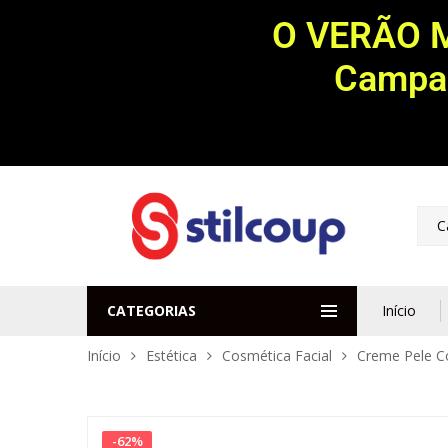
O VERÃO 
Campan
C
CATEGORIAS
Início
Início
Estética
Cosmética Facial
Creme Pele 
-
62
%