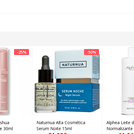
-
25
%
-
50
%
nshua
Naturnua Alta Cosmética
Alphea Leite 
icionar
Adicionar
ge 30ml
Serum Noite 15ml
Normalizante