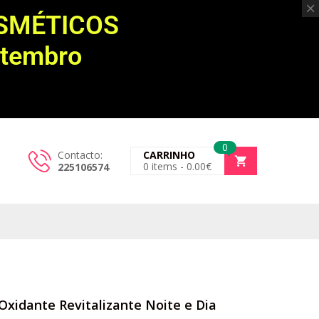
OSMÉTICOS
etembro
0
Contacto:
CARRINHO
0
items -
0.00
€
225106574
-Oxidante Revitalizante Noite e Dia