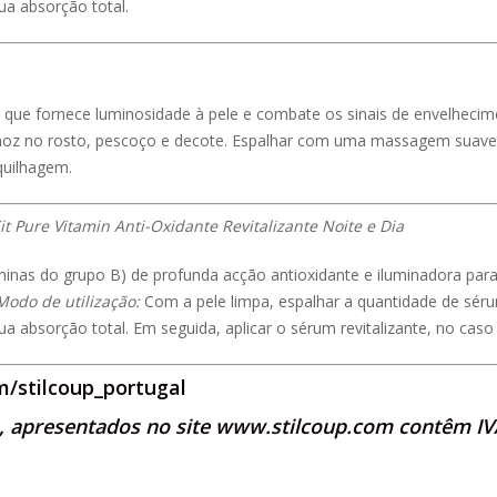
a absorção total.
sa que fornece luminosidade à pele e combate os sinais de envelheci
noz no rosto, pescoço e decote. Espalhar com uma massagem suave a
quilhagem.
 Pure Vitamin Anti-Oxidante Revitalizante Noite e Dia
minas do grupo B) de profunda acção antioxidante e iluminadora par
Modo de utilização:
Com a pele limpa, espalhar a quantidade de sér
bsorção total. Em seguida, aplicar o sérum revitalizante, no caso d
/stilcoup_portugal
s, apresentados no site
www.stilcoup.com
contêm IVA