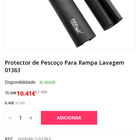
Protector de Pescoço Para Rampa Lavagem
01363
Disponibilidade:
In stock
c/ IVA
10.41
€
15.99
€
8.46
€
s/ IVA
ADICIONAR
REF:
600649-2-01363