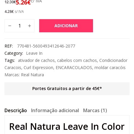
c/ IVA
5.26
€
12.30
€
4.28
€
s/ IVA
ADICIONAR
REF:
770481-5600493412646-2077
Category:
Leave In
Tags:
ativador de cachos
,
cabelos com cachos
,
Condicionador
Caracois
,
Curl Expression
,
ENCARACOLADOS
,
moldar caracóis
Marcas:
Real Natura
Portes Gratuitos a partir de 45€*
Descrição
Informação adicional
Marcas (1)
Real Natura Leave In Color