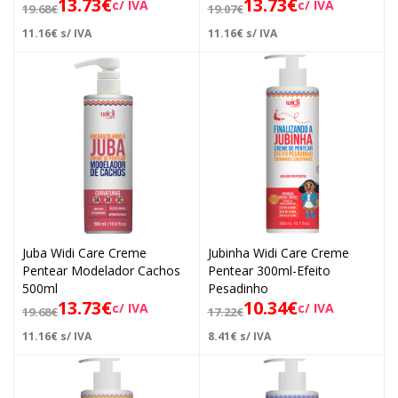
13.73
€
13.73
€
c/ IVA
c/ IVA
19.68
€
19.07
€
11.16
€
s/ IVA
11.16
€
s/ IVA
Juba Widi Care Creme
Jubinha Widi Care Creme
Pentear Modelador Cachos
Pentear 300ml-Efeito
500ml
Pesadinho
13.73
€
10.34
€
c/ IVA
c/ IVA
19.68
€
17.22
€
11.16
€
s/ IVA
8.41
€
s/ IVA