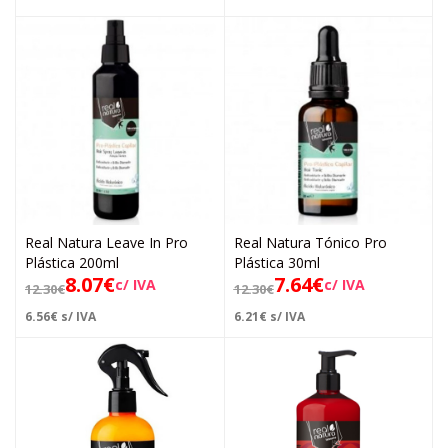
Real Natura Leave In Pro
Real Natura Tónico Pro
Plástica 200ml
Plástica 30ml
8.07
€
7.64
€
c/ IVA
c/ IVA
12.30
€
12.30
€
6.56
€
s/ IVA
6.21
€
s/ IVA