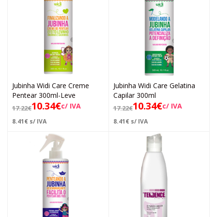
Jubinha Widi Care Creme
Jubinha Widi Care Gelatina
Pentear 300ml-Leve
Capilar 300ml
10.34
€
10.34
€
c/ IVA
c/ IVA
17.22
€
17.22
€
8.41
€
s/ IVA
8.41
€
s/ IVA