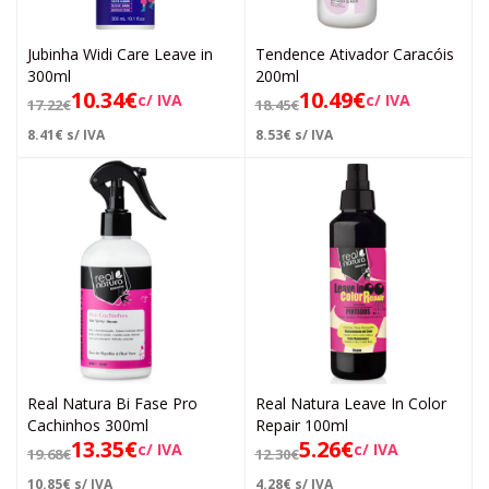
Jubinha Widi Care Leave in
Tendence Ativador Caracóis
300ml
200ml
10.34
€
10.49
€
c/ IVA
c/ IVA
17.22
€
18.45
€
8.41
€
s/ IVA
8.53
€
s/ IVA
Real Natura Bi Fase Pro
Real Natura Leave In Color
Cachinhos 300ml
Repair 100ml
13.35
€
5.26
€
c/ IVA
c/ IVA
19.68
€
12.30
€
10.85
€
s/ IVA
4.28
€
s/ IVA