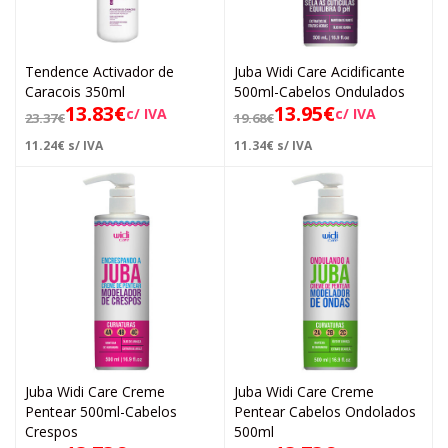
Tendence Activador de
Juba Widi Care Acidificante
Caracois 350ml
500ml-Cabelos Ondulados
13.83
€
13.95
€
c/ IVA
c/ IVA
23.37
€
19.68
€
11.24
€
s/ IVA
11.34
€
s/ IVA
Juba Widi Care Creme
Juba Widi Care Creme
Pentear 500ml-Cabelos
Pentear Cabelos Ondolados
Crespos
500ml