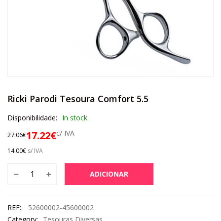
Ricki Parodi Tesoura Comfort 5.5
Disponibilidade:
In stock
c/ IVA
17.22
€
27.06
€
14.00
€
s/ IVA
ADICIONAR
REF:
52600002-45600002
Category:
Tesouras Diversas