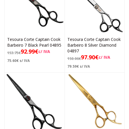
Tesoura Corte Captain Cook
Tesoura Corte Captain Cook
Barbeiro 7 Black Pearl 04895
Barbeiro 8 Silver Diamond
92.99
€
04897
c/ IVA
153.75
€
97.90
€
c/ IVA
150.06
€
75.60
€
s/ IVA
79.59
€
s/ IVA