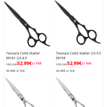
Tesoura Corte Starter
Tesoura Corte Starter 2.0-5.5
09161-2.0-6.5
09159
52.99
€
52.99
€
c/ IVA
c/ IVA
108.24
€
108.24
€
43.08
€
s/ IVA
43.08
€
s/ IVA