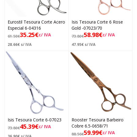
Eurostil Tesoura Corte Acero
Isis Tesoura Corte 6 Rose
Especial 6-04316
Gold -07023/70
35.25
€
58.98
€
c/ IVA
c/ IVA
61.50
€
73.80
€
28.66
€
s/ IVA
47.95
€
s/ IVA
Isis Tesoura Corte 6-07023
Rooster Tesoura Barbeiro
45.39
€
Cobre 6.5-0658/71
c/ IVA
73.80
€
59.99
€
c/ IVA
88.56
€
36.90
€
s/ IVA