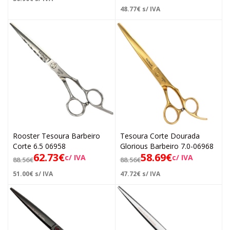
48.77
€
s/ IVA
Rooster Tesoura Barbeiro
Tesoura Corte Dourada
Corte 6.5 06958
Glorious Barbeiro 7.0-06968
62.73
€
58.69
€
c/ IVA
c/ IVA
88.56
€
88.56
€
51.00
€
s/ IVA
47.72
€
s/ IVA