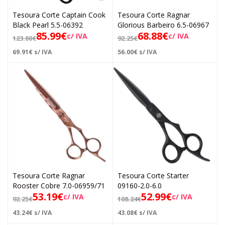
Tesoura Corte Captain Cook
Tesoura Corte Ragnar
Black Pearl 5.5-06392
Glorious Barbeiro 6.5-06967
85.99
€
68.88
€
c/ IVA
c/ IVA
123.00
€
92.25
€
69.91
€
s/ IVA
56.00
€
s/ IVA
Tesoura Corte Ragnar
Tesoura Corte Starter
Rooster Cobre 7.0-06959/71
09160-2.0-6.0
53.19
€
52.99
€
c/ IVA
c/ IVA
92.25
€
108.24
€
43.24
€
s/ IVA
43.08
€
s/ IVA