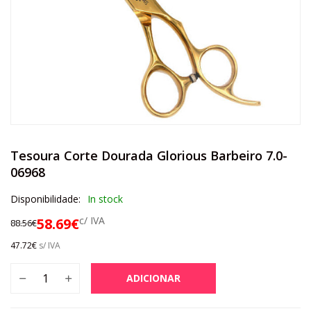
Tesoura Corte Dourada Glorious Barbeiro 7.0-
06968
Disponibilidade:
In stock
c/ IVA
58.69
€
88.56
€
47.72
€
s/ IVA
ADICIONAR