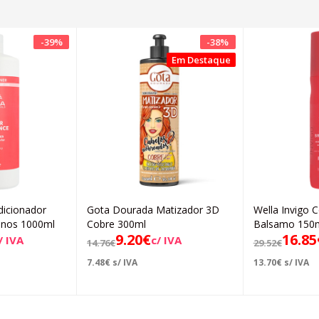
-
39
%
-
38
%
Em Destaque
dicionador
Gota Dourada Matizador 3D
Wella Invigo C
icionar
Adicionar
Finos 1000ml
Cobre 300ml
Balsamo 150
9.20
€
16.85
/ IVA
c/ IVA
14.76
€
29.52
€
7.48
€
s/ IVA
13.70
€
s/ IVA