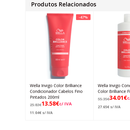
Produtos Relacionados
-
47
%
Wella Invigo Color Brilliance
Wella Invigo Con
Adicionar
Ad
Condicionador Cabelos Fino
Color Brilliance 
34.01
€
Pintados 200ml
c
55.35
€
13.58
€
c/ IVA
25.83
€
27.65
€
s/ IVA
11.04
€
s/ IVA