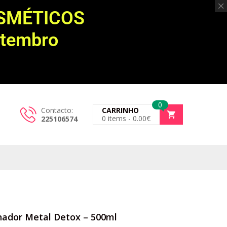
OSMÉTICOS
etembro
0
Contacto:
CARRINHO
0
items -
0.00
€
225106574
onador Metal Detox – 500ml