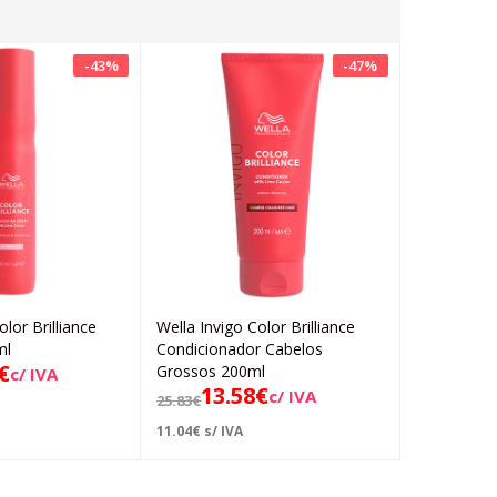
-
43
%
-
47
%
olor Brilliance
Wella Invigo Color Brilliance
Bonacure C
Adicionar
Adicionar
ml
Condicionador Cabelos
Condiciona
€
12.
Grossos 200ml
c/ IVA
18.57
€
13.58
€
c/ IVA
25.83
€
9.82
€
s/ IVA
11.04
€
s/ IVA