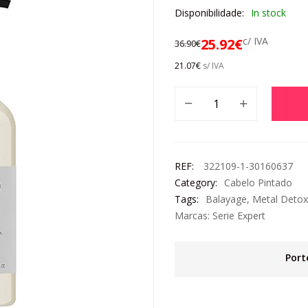
Disponibilidade:
In stock
c/ IVA
25.92
€
36.90
€
21.07
€
s/ IVA
REF:
322109-1-30160637
Category:
Cabelo Pintado
Tags:
Balayage
,
Metal Detox
Marcas:
Serie Expert
Port