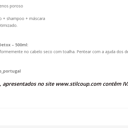
menos poroso
nico + shampoo + máscara
timizado.
Detox – 500ml:
iformemente no cabelo seco com toalha. Pentear com a ajuda dos d
p_portugal
s, apresentados no site
www.stilcoup.com
contêm IVA