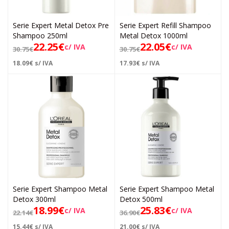
Serie Expert Metal Detox Pre
Serie Expert Refill Shampoo
Shampoo 250ml
Metal Detox 1000ml
22.25
€
22.05
€
c/ IVA
c/ IVA
30.75
€
30.75
€
18.09
€
s/ IVA
17.93
€
s/ IVA
Serie Expert Shampoo Metal
Serie Expert Shampoo Metal
Detox 300ml
Detox 500ml
18.99
€
25.83
€
c/ IVA
c/ IVA
22.14
€
36.90
€
15.44
€
s/ IVA
21.00
€
s/ IVA