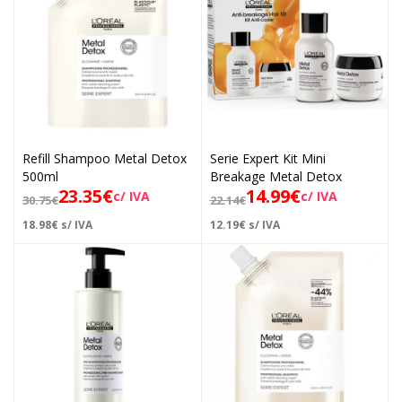
Refill Shampoo Metal Detox
Serie Expert Kit Mini
500ml
Breakage Metal Detox
23.35
€
14.99
€
c/ IVA
c/ IVA
30.75
€
22.14
€
18.98
€
s/ IVA
12.19
€
s/ IVA