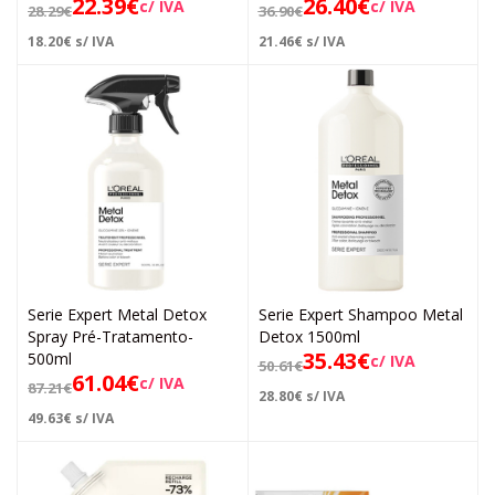
22.39
€
26.40
€
c/ IVA
c/ IVA
28.29
€
36.90
€
18.20
€
s/ IVA
21.46
€
s/ IVA
Serie Expert Metal Detox
Serie Expert Shampoo Metal
Spray Pré-Tratamento-
Detox 1500ml
35.43
€
500ml
c/ IVA
50.61
€
61.04
€
c/ IVA
87.21
€
28.80
€
s/ IVA
49.63
€
s/ IVA