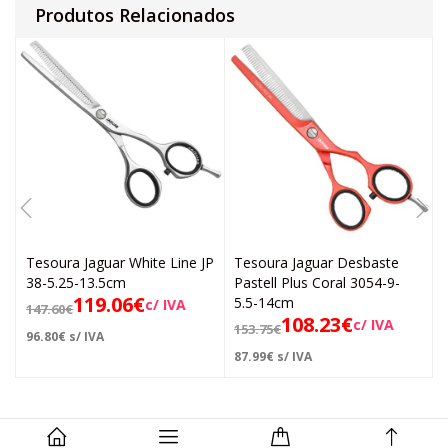
Produtos Relacionados
Tesoura Jaguar White Line JP
Tesoura Jaguar Desbaste
38-5.25-13.5cm
Pastell Plus Coral 3054-9-
119.06
€
5.5-14cm
c/ IVA
147.60
€
108.23
€
c/ IVA
153.75
€
96.80
€
s/ IVA
87.99
€
s/ IVA