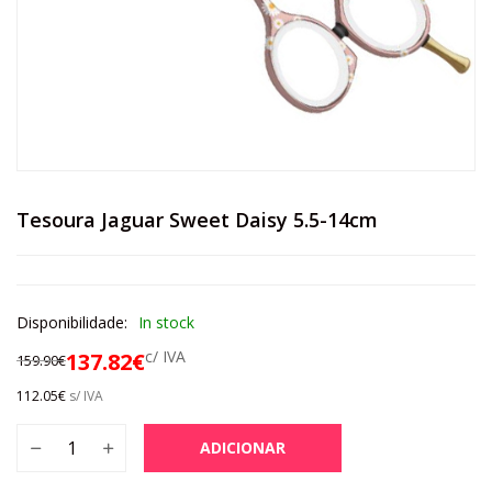
Tesoura Jaguar Sweet Daisy 5.5-14cm
Disponibilidade:
In stock
c/ IVA
137.82
€
159.90
€
112.05
€
s/ IVA
ADICIONAR