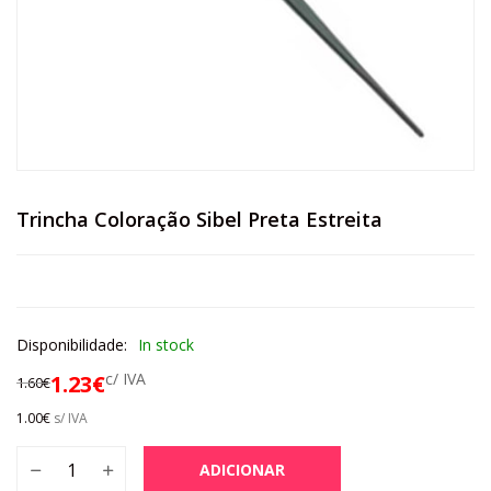
Trincha Coloração Sibel Preta Estreita
Disponibilidade:
In stock
c/ IVA
1.23
€
1.60
€
1.00
€
s/ IVA
ADICIONAR